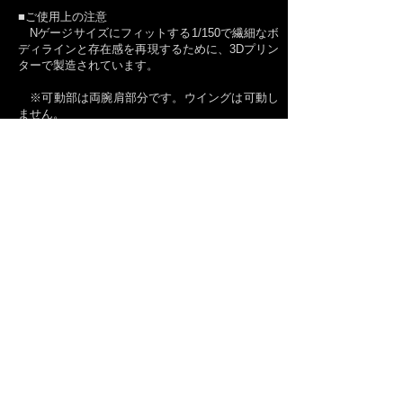
■ご使用上の注意
Nゲージサイズにフィットする1/150で繊細なボ
ディラインと存在感を再現するために、3Dプリン
ターで製造されています。
※可動部は両腕肩部分です。ウイングは可動し
ません。
※素材は硬質レジンです。可動部および接合部
に複数もしくは過度の負荷がかかると破損するお
それがあります。
写真について
このサイトに掲載されている写真は、一部開発中の個体
を利用しているものがあり、お買い求めいただきました個
体と仕様や風合いなどが異なる場合がございますので、あ
らかじめご了承ください。
お買い求めいただく個体につきましてはお買い上げいた
だく際にお確かめください。