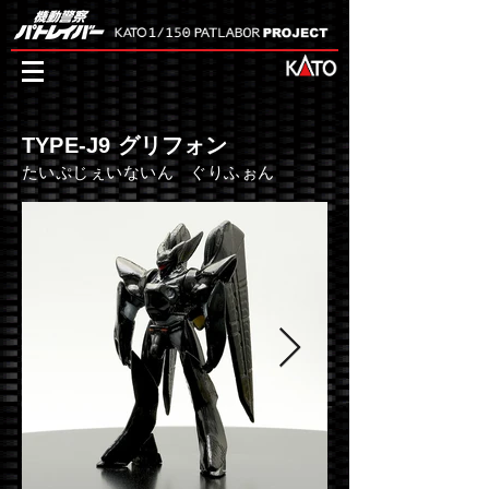
TYPE-J9 グリフォン
たいぷじぇいないん ぐりふぉん