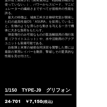
度外視で開発され（開発費用は「戦闘機10機分も
使っていない」）、パワーからスピード、マニピ
ュレーターの繊細さまですべてが規格外の性能を
誇る。
最大の特徴は、城南工科大古柳研究室が開発し
た幻の超高性能OS「ASURA」を採用しているこ
と。生物のような滑らかな動きを与える一方で機
体に大きな負荷をもたらす。
弾道飛行のみ可能なものの緊急離脱用の飛行装
置（フライトユニット）や、水中活動用のアクア
ユニットも装備可能である。
自衛隊と米軍の秘密合同演習を襲撃した際には
最新の軍用レイバーを翻弄、撃破しその驚異的な
性能を見せ付けた。
1/150 TYPE-J9 グリフォン
24-701 ￥7,150
(税込)