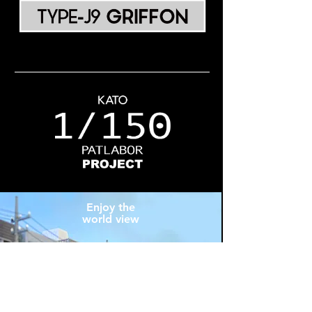
Enjoy the
world view